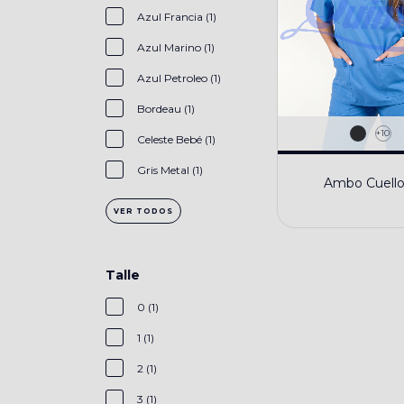
Azul Francia (1)
Azul Marino (1)
Azul Petroleo (1)
Bordeau (1)
+10
Celeste Bebé (1)
Gris Metal (1)
Ambo Cuello
VER TODOS
Talle
0 (1)
1 (1)
2 (1)
3 (1)