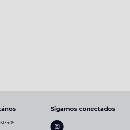
tános
Sigamos conectados
5613405